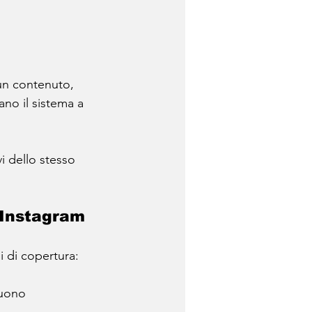
un contenuto, 
o il sistema a 
vi dello stesso 
 Instagram
 di copertura:
guono