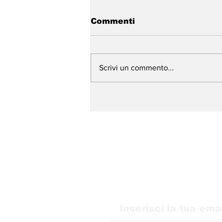
Commenti
Scrivi un commento...
WMB Marketing Digital
sbarca in Italia e amplia
la sua presenza in
Europa
Ricevi i nostri agg