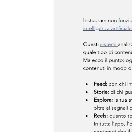
Instagram non funzion
intelligenza artificiale
Questi 
sistemi 
analiz
quale tipo di contenu
Ma ecco il punto: og
contenuti in modo d
Feed:
 con chi in
Storie:
 di chi gu
Esplora:
 la tua 
oltre ai segnali
Reels:
 quanto te
In tutta l’app, l
contenuti che il