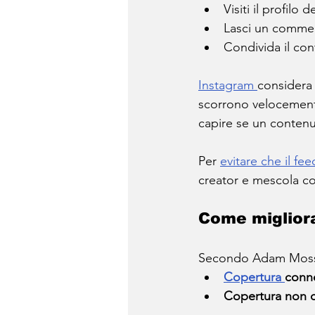
Visiti il profilo 
Lasci un comme
Condivida il co
Instagram 
considera 
scorrono velocement
capire se un conten
Per 
evitare che il feed
creator e mescola con
Come migliora
Secondo Adam Mosseri
Copertura 
conn
Copertura non 