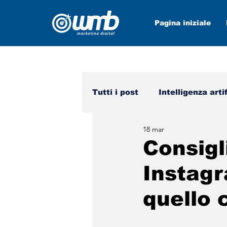
Pagina iniziale
Tutti i post
Intelligenza arti
18 mar
Mezzi sociali
wmb nei 
Consigli
Instagr
quello 