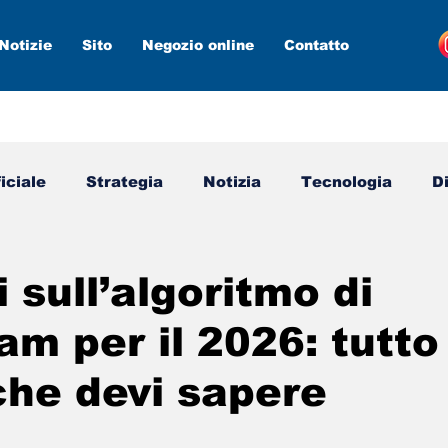
Notizie
Sito
Negozio online
Contatto
ficiale
Strategia
Notizia
Tecnologia
D
media
Marketing digitale
Nuovi strumenti
 sull’algoritmo di
am per il 2026: tutto
che devi sapere