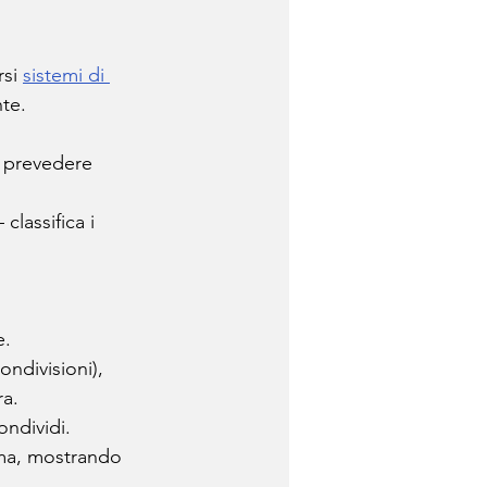
si 
sistemi di 
te.
r prevedere 
lassifica i 
e.
ondivisioni), 
ra.
ondividi.
orma, mostrando 