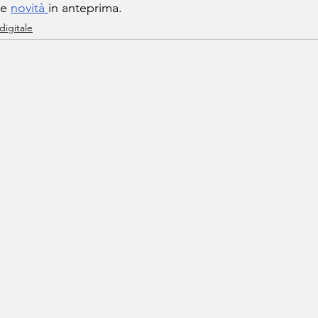
le 
novità 
in anteprima.
digitale