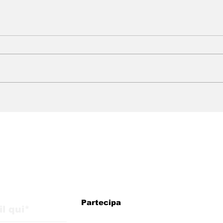
WMB Marketing Digital:
WMB
agenzia brasiliana in
arri
Italia con strategie per
esp
la crescita
pre
internazionale
eur
iornamenti dal blog
Partecipa