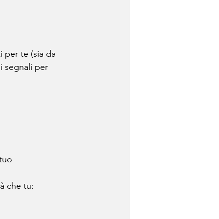
 per te (sia da 
i segnali per 
 tuo
tà che tu: