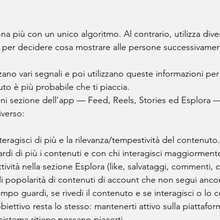
a più con un unico algoritmo. Al contrario, utilizza diver
 per decidere cosa mostrare alle persone successivamen
zano vari segnali e poi utilizzano queste informazioni pe
to è più probabile che ti piaccia.
ni sezione dell’app — Feed, Reels, Stories ed Esplora — c
iverso:
teragisci di più e la rilevanza/tempestività del contenuto.
ardi di più i contenuti e con chi interagisci maggiorment
attività nella sezione Esplora (like, salvataggi, commenti, c
 di popolarità di contenuti di account che non segui anco
mpo guardi, se rivedi il contenuto e se interagisci o lo c
’obiettivo resta lo stesso: mantenerti attivo sulla piattaf
 sistema ritiene possano piacerti.