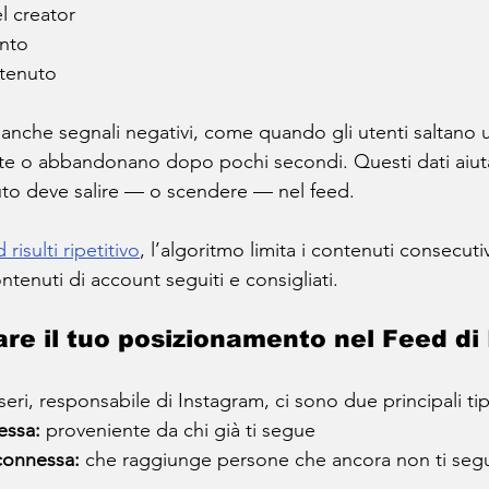
del creator
nto
ntenuto
anche segnali negativi, come quando gli utenti saltano 
e o abbandonano dopo pochi secondi. Questi dati aiutan
uto deve salire — o scendere — nel feed.
 risulti ripetitivo
, l’algoritmo limita i contenuti consecuti
tenuti di account seguiti e consigliati.
re il tuo posizionamento nel Feed di
, responsabile di Instagram, ci sono due principali tipi
essa:
 proveniente da chi già ti segue
connessa:
 che raggiunge persone che ancora non ti se