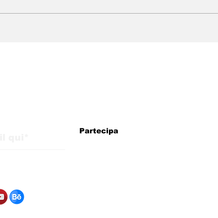
WMB Marketing Digital:
WMB
agenzia brasiliana in
arri
Italia con strategie per
esp
la crescita
pre
internazionale
eur
iornamenti dal blog
Partecipa