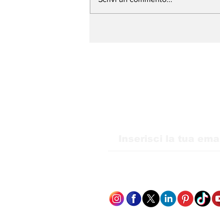
WMB Marketing Digital
sbarca in Italia e amplia
la sua presenza in
Europa
Ricevi i nostri agg