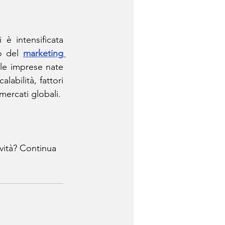
è intensificata 
o del 
marketing 
e imprese nate 
bilità, fattori 
mercati globali.
vità? Continua 