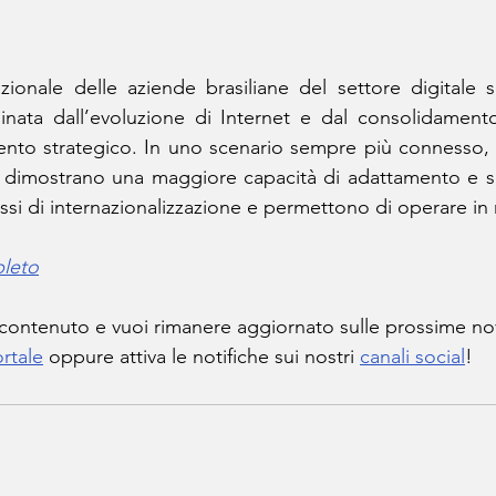
zionale delle aziende brasiliane del settore digitale si 
rainata dall’evoluzione di Internet e dal consolidament
nto strategico. In uno scenario sempre più connesso, l
 dimostrano una maggiore capacità di adattamento e scala
essi di internazionalizzazione e permettono di operare in 
pleto
 contenuto e vuoi rimanere aggiornato sulle prossime no
rtale
 oppure attiva le notifiche sui nostri 
canali social
!