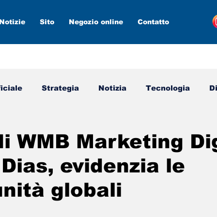
Notizie
Sito
Negozio online
Contatto
ficiale
Strategia
Notizia
Tecnologia
D
media
Marketing digitale
Nuovi strumenti
di WMB Marketing Dig
Dias, evidenzia le
nità globali