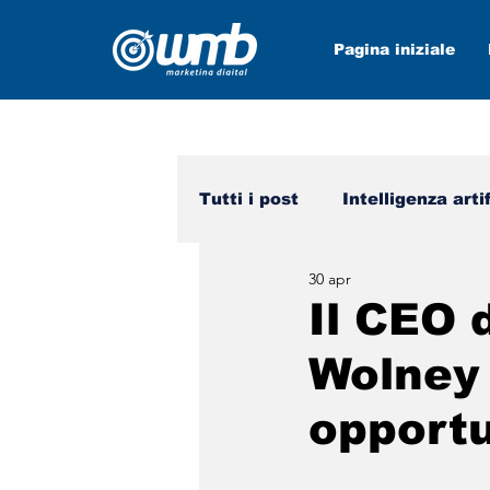
Pagina iniziale
Tutti i post
Intelligenza arti
30 apr
Mezzi sociali
wmb nei 
Il CEO 
Wolney 
opportu