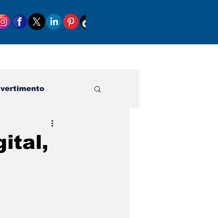
ivertimento
ital,