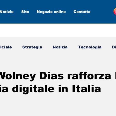
Notizie
Sito
Negozio online
Contatto
ficiale
Strategia
Notizia
Tecnologia
D
media
Marketing digitale
Nuovi strumenti
Wolney Dias rafforza 
a digitale in Italia