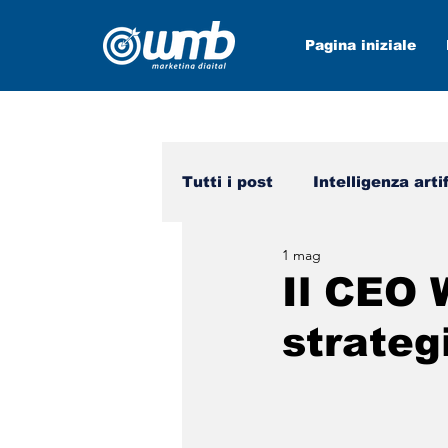
Pagina iniziale
Tutti i post
Intelligenza arti
1 mag
Mezzi sociali
wmb nei 
Il CEO 
strategi