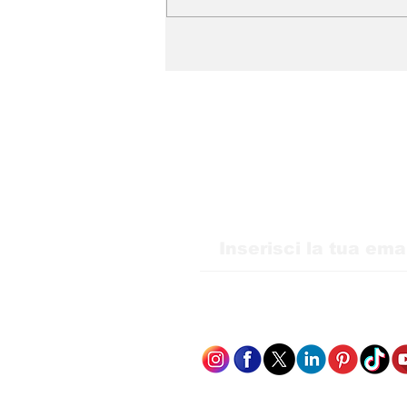
WMB Marketing Digital
sbarca in Italia e amplia
la sua presenza in
Europa
Ricevi i nostri agg