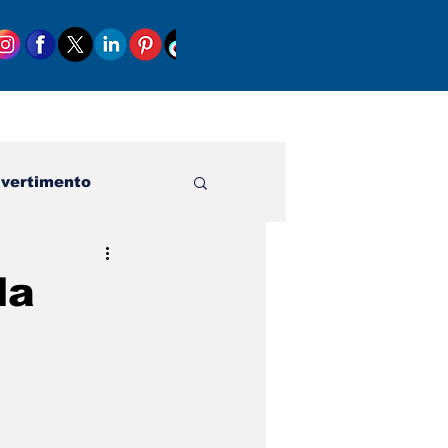
ivertimento
la