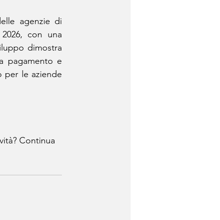
Secondo uno studio di Business Research Insights, il mercato globale delle agenzie di 
 2026, con una 
viluppo dimostra 
 a pagamento e 
o per le aziende 
vità? Continua 