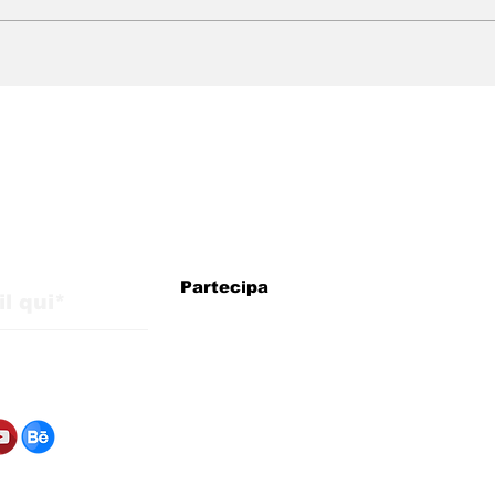
WMB Marketing Digital:
WMB
agenzia brasiliana in
arri
Italia con strategie per
esp
la crescita
pre
internazionale
eur
iornamenti dal blog
Partecipa