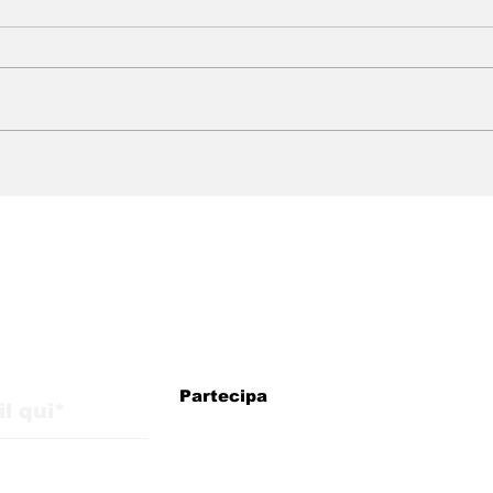
WMB Marketing Digital:
WMB
agenzia brasiliana in
arri
Italia con strategie per
esp
la crescita
pre
internazionale
eur
iornamenti dal blog
Partecipa