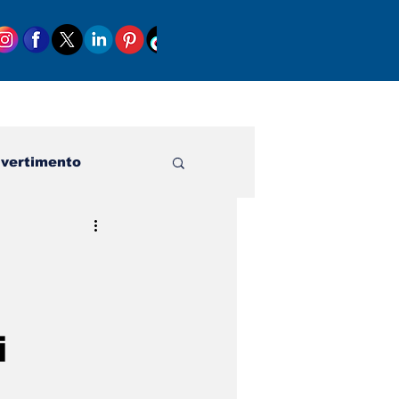
ivertimento
i