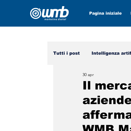
Pagina iniziale
Tutti i post
Intelligenza arti
30 apr
Mezzi sociali
wmb nei 
Il merc
aziende 
afferma
WMB Ma