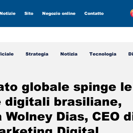
Notizie
Sito
Negozio online
Contatto
ficiale
Strategia
Notizia
Tecnologia
D
media
Marketing digitale
Nuovi strumenti
ato globale spinge le
digitali brasiliane,
 Wolney Dias, CEO d
rketing Digital