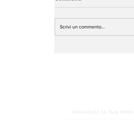
Scrivi un commento...
WMB Marketing Digital
sbarca in Italia e amplia
la sua presenza in
Europa
Ricevi i nostri agg