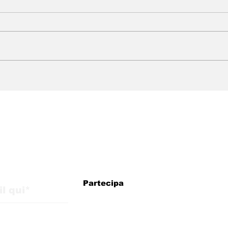
WMB Marketing Digital:
WMB
agenzia brasiliana in
arri
Italia con strategie per
esp
la crescita
pre
internazionale
eur
iornamenti dal blog
Partecipa