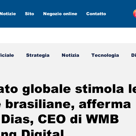
Notizie
Sito
Negozio online
Contatto
ficiale
Strategia
Notizia
Tecnologia
D
media
Marketing digitale
Nuovi strumenti
ato globale stimola l
 brasiliane, afferma
 Dias, CEO di WMB
ng Digital