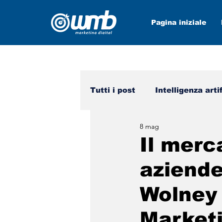
Pagina iniziale
Tutti i post
Intelligenza arti
8 mag
Mezzi sociali
wmb nei 
Il merc
aziende
Wolney
Marketi