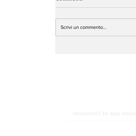
Scrivi un commento...
WMB Marketing Digital
sbarca in Italia e amplia
la sua presenza in
Europa
Ricevi i nostri agg