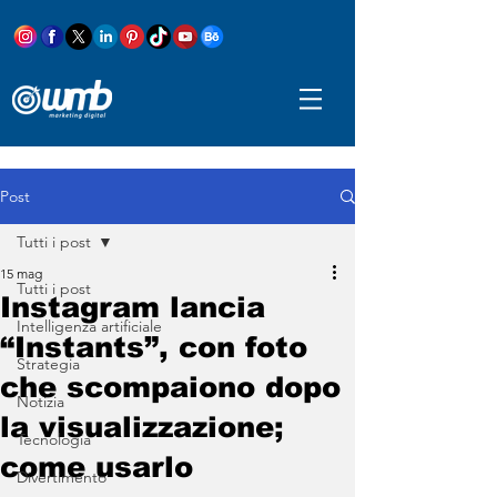
Post
Tutti i post
15 mag
Tutti i post
Instagram lancia
Intelligenza artificiale
“Instants”, con foto
Strategia
che scompaiono dopo
Notizia
la visualizzazione;
Tecnologia
come usarlo
Divertimento