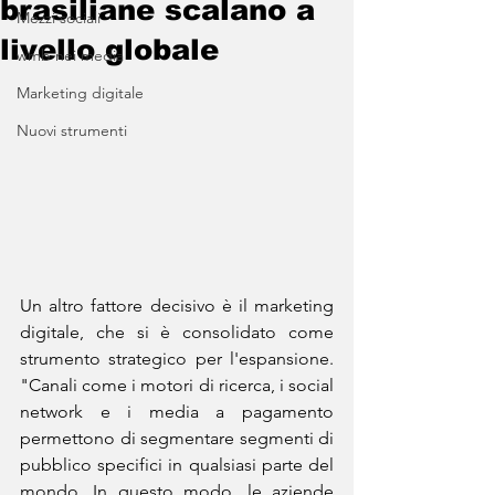
brasiliane scalano a
Mezzi sociali
livello globale
wmb nei media
Marketing digitale
Nuovi strumenti
Un altro fattore decisivo è il marketing 
digitale, che si è consolidato come 
strumento strategico per l'espansione. 
"Canali come i motori di ricerca, i social 
network e i media a pagamento 
permettono di segmentare segmenti di 
pubblico specifici in qualsiasi parte del 
mondo. In questo modo, le aziende 