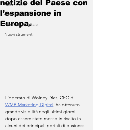
notizie del Paese con
Mezzi sociali
l’espansione in
wmb nei media
Europa.
Marketing digitale
Nuovi strumenti
L'operato di Wolney Dias, CEO di 
WMB Marketing Digital
, ha ottenuto 
grande visibilità negli ultimi giorni 
dopo essere stato messo in risalto in 
alcuni dei principali portali di business 