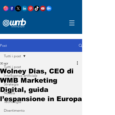
Post
Tutti i post
30 apr
Tutti i post
Wolney Dias, CEO di
Intelligenza artificiale
WMB Marketing
Strategia
Digital, guida
Notizia
l’espansione in Europa
Tecnologia
Divertimento