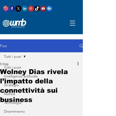
Post
Tutti i post
5 mag
Tutti i post
Wolney Dias rivela
Intelligenza artificiale
l’impatto della
Strategia
connettività sui
Notizia
business
Tecnologia
Divertimento