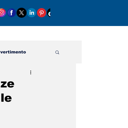
ivertimento
nze
le