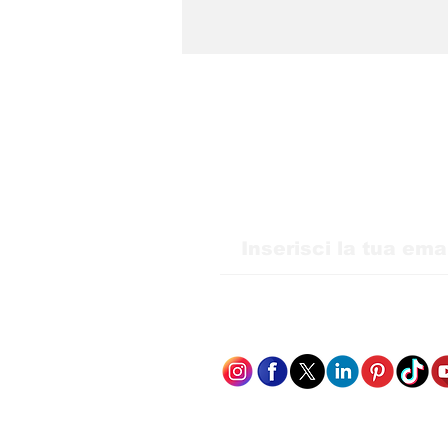
WMB Marketing Digital
sbarca in Italia e amplia
la sua presenza in
Europa
Ricevi i nostri agg