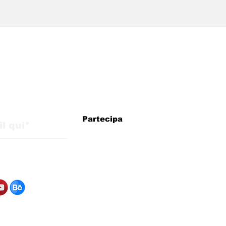
WMB Marketing Digital:
WMB
agenzia brasiliana in
arri
Italia con strategie per
esp
la crescita
pre
internazionale
eur
iornamenti dal blog
Partecipa