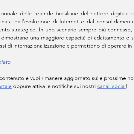
zionale delle aziende brasiliane del settore digitale si 
rainata dall’evoluzione di Internet e dal consolidament
nto strategico. In uno scenario sempre più connesso, l
 dimostrano una maggiore capacità di adattamento e scala
essi di internazionalizzazione e permettono di operare in 
pleto
 contenuto e vuoi rimanere aggiornato sulle prossime no
rtale
 oppure attiva le notifiche sui nostri 
canali social
!