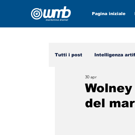
Pagina iniziale
Tutti i post
Intelligenza arti
30 apr
Mezzi sociali
wmb nei 
Wolney 
del mar