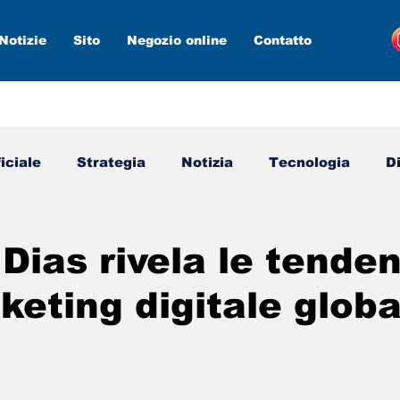
Notizie
Sito
Negozio online
Contatto
ficiale
Strategia
Notizia
Tecnologia
D
media
Marketing digitale
Nuovi strumenti
Dias rivela le tende
keting digitale globa