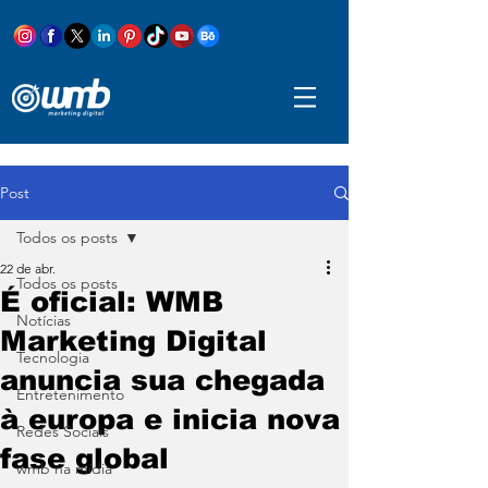
Post
Todos os posts
22 de abr.
Todos os posts
É oficial: WMB
Notícias
Marketing Digital
Tecnologia
anuncia sua chegada
Entretenimento
à europa e inicia nova
Redes Sociais
fase global
wmb na mídia