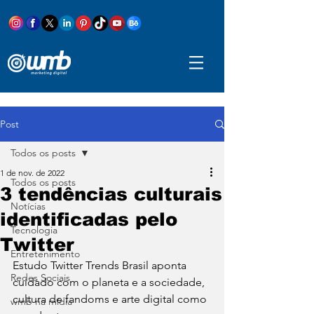
Post
Todos os posts
1 de nov. de 2022
Todos os posts
3 tendências culturais
Notícias
identificadas pelo
Tecnologia
Twitter
Entretenimento
Estudo Twitter Trends Brasil aponta 
Redes Sociais
cuidado com o planeta e a sociedade, 
cultura de fandoms e arte digital como 
wmb na mídia