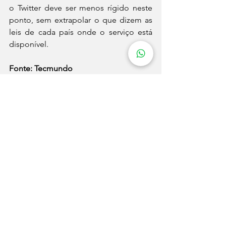
o Twitter deve ser menos rígido neste 
ponto, sem extrapolar o que dizem as 
leis de cada país onde o serviço está 
disponível.
Fonte: Tecmundo
mídia
usuários
marketingdigital
UX Design
Redes Sociais
Ver tudo
Posts recentes