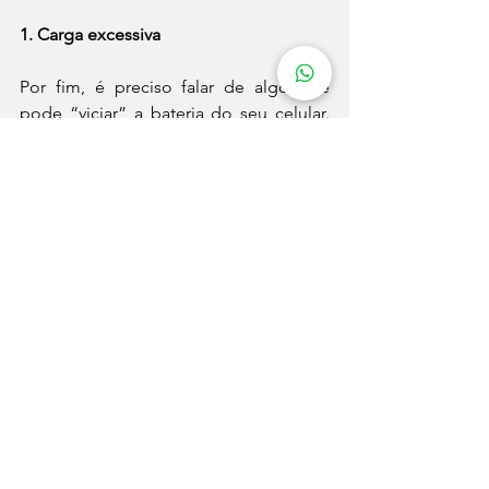
1. Carga excessiva
Por fim, é preciso falar de algo que 
pode “viciar” a bateria do seu celular. 
Depois de carregar o aparelho em um 
nível satisfatório (no mínimo 80%), já é 
possível retirá-lo da tomada. Caso o 
deixe por muitas horas plugado, a 
carga excessiva pode ir danificando 
com o tempo.
Evite também carregá-lo minimamente 
e em seguida retorná-lo à carga. Esse 
comportamento também poderá 
deixar a bateria do dispositivo 
enfraquecida.
Fonte: Tecmundo