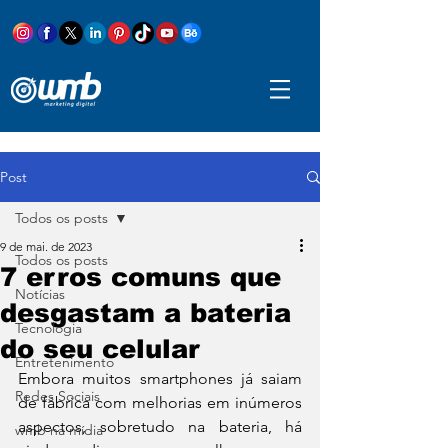
Post
Todos os posts
9 de mai. de 2023
Todos os posts
7 erros comuns que
Notícias
desgastam a bateria
Tecnologia
do seu celular
Entretenimento
Embora muitos smartphones já saiam 
Redes Sociais
de fábrica com melhorias em inúmeros 
aspectos, sobretudo na bateria, há 
wmb na mídia