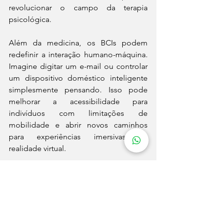
revolucionar o campo da terapia 
psicológica.
Além da medicina, os BCIs podem 
redefinir a interação humano-máquina. 
Imagine digitar um e-mail ou controlar 
um dispositivo doméstico inteligente 
simplesmente pensando. Isso pode 
melhorar a acessibilidade para 
indivíduos com limitações de 
mobilidade e abrir novos caminhos 
para experiências imersivas de 
realidade virtual.
No entanto, com grandes poderes vêm 
grandes responsabilidades. As 
considerações éticas são grandes, 
abrangendo questões de privacidade, 
segurança de dados e potencial uso 