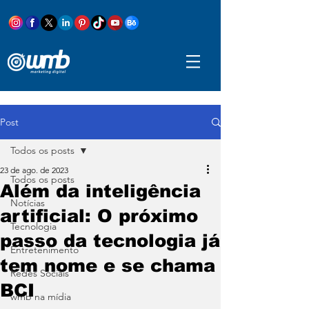
Post
Todos os posts
23 de ago. de 2023
Todos os posts
Além da inteligência
Notícias
artificial: O próximo
Tecnologia
passo da tecnologia já
Entretenimento
tem nome e se chama
Redes Sociais
BCI
wmb na mídia