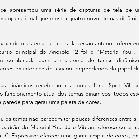
ice apresentou uma série de capturas de tela de u
ma operacional que mostra quatro novos temas dinâmico
pandir o sistema de cores da versão anterior, oferecen
urso principal do Android 12 foi o "Material You",
n combinada com um sistema de temas dinâmicos 
cores da interface do usuário, dependendo do papel d
as dinâmicos receberam os nomes Tonal Spot, Vibrant
ao funcionamento atual dos temas dinâmicos, todos esse
e parede para gerar uma paleta de cores.
, os temas não parecem ter poucas diferenças entre si.
 padrão do Material You. Já o Vibrant oferece cores se
s. O Expressive oferece uma gama ampla de cores, enq