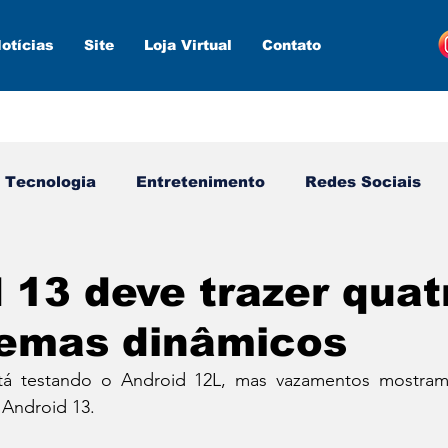
otícias
Site
Loja Virtual
Contato
Tecnologia
Entretenimento
Redes Sociais
s ferramentas
Estratégias
Inteligência Artifici
 13 deve trazer quat
temas dinâmicos
tá testando o Android 12L, mas vazamentos mostra
Android 13.