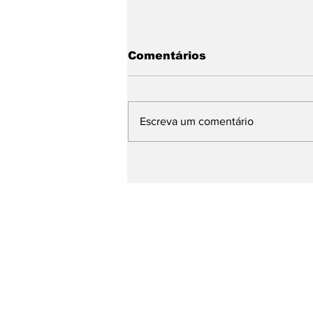
Comentários
Escreva um comentário
A nova busca já
começou: sua empresa
está preparada?
Receba nossas atu