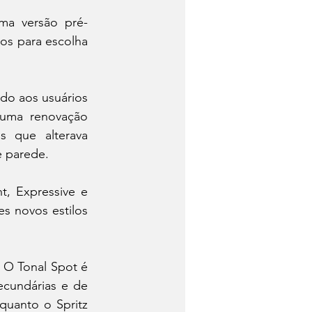
ma versão pré-
s para escolha 
do aos usuários 
 uma renovação 
que alterava 
e parede.
, Expressive e 
s novos estilos 
 O Tonal Spot é 
cundárias e de 
uanto o Spritz 