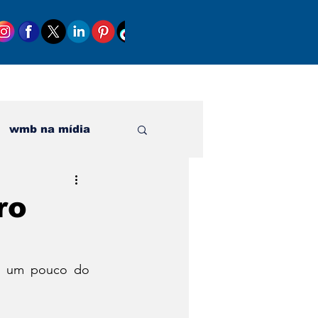
wmb na mídia
al
ro
m um pouco do 