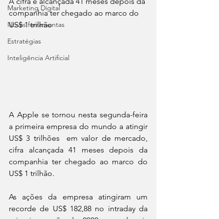
A cifra é alcançada 41 meses depois da 
Marketing Digital
companhia ter chegado ao marco do 
Novas ferramentas
US$ 1 trilhão
Estratégias
Inteligência Artificial
A Apple se tornou nesta segunda-feira 
a primeira empresa do mundo a atingir 
US$ 3 trilhões  em valor de mercado, 
cifra alcançada 41 meses depois da 
companhia ter chegado ao marco do 
US$ 1 trilhão.
As ações da empresa atingiram um 
recorde de US$ 182,88 no intraday da 