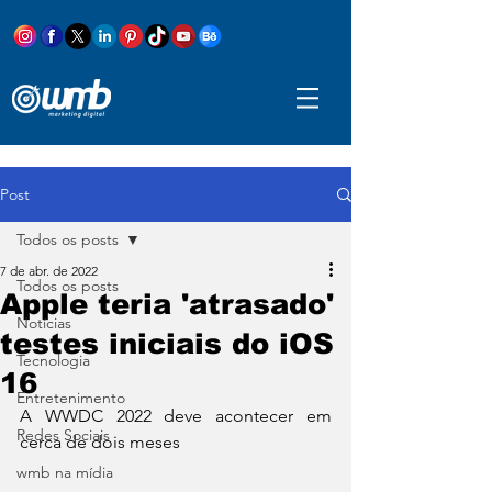
Post
Todos os posts
7 de abr. de 2022
Todos os posts
Apple teria 'atrasado'
Notícias
testes iniciais do iOS
Tecnologia
16
Entretenimento
A WWDC 2022 deve acontecer em 
Redes Sociais
cerca de dois meses 
wmb na mídia