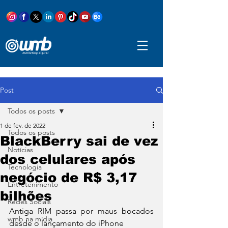
Post
Todos os posts
1 de fev. de 2022
Todos os posts
BlackBerry sai de vez
Notícias
dos celulares após
Tecnologia
negócio de R$ 3,17
Entretenimento
bilhões
Redes Sociais
Antiga RIM passa por maus bocados 
wmb na mídia
desde o lançamento do iPhone