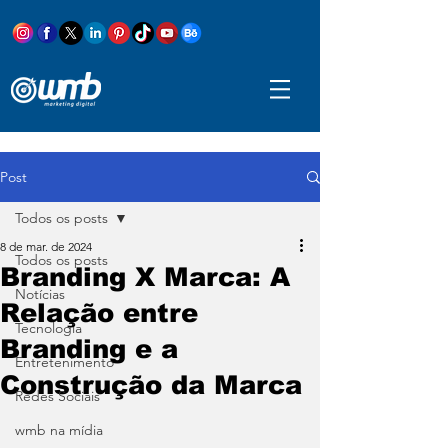
Post
Todos os posts
8 de mar. de 2024
Todos os posts
Branding X Marca: A
Notícias
Relação entre
Tecnologia
Branding e a
Entretenimento
Construção da Marca
Redes Sociais
wmb na mídia