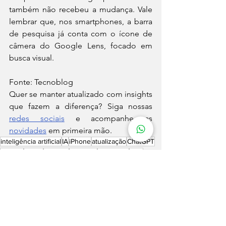
também não recebeu a mudança. Vale 
lembrar que, nos smartphones, a barra 
de pesquisa já conta com o ícone de 
câmera do Google Lens, focado em 
busca visual.
Fonte: Tecnoblog
Quer se manter atualizado com insights 
que fazem a diferença? Siga nossas 
redes sociais
 e acompanhe as 
novidades
 em primeira mão.
inteligência artificial
IA
iPhone
atualização
ChatGPT
Google
busca
Android
interface
Perplexity
PDF
upload de arquivos
app
desktop
Google Lens
Gemini 3
Novas ferramentas
Estratégias