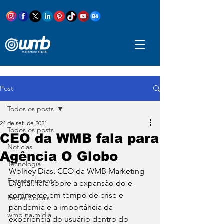
Post
Todos os posts
24 de set. de 2021
Todos os posts
CEO da WMB fala para
Notícias
Agência O Globo
Tecnologia
Wolney Dias, CEO da WMB Marketing 
Entretenimento
Digital, fala sobre a expansão do e-
commerce em tempo de crise e 
Redes Sociais
pandemia e a importância da 
wmb na mídia
experiência do usuário dentro do 