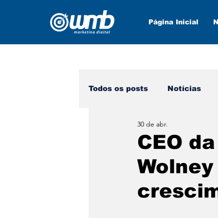
Página Inicial
N
Todos os posts
Notícias
30 de abr.
Marketing Digital
Nova
CEO da 
Wolney
crescim