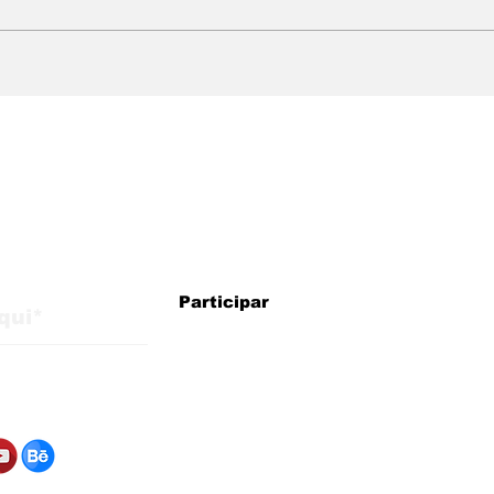
WMB Marketing Digital:
WMB
agência brasileira na
cheg
Itália com estratégias
exp
para crescimento
mer
internacional
alizações do blog
Participar