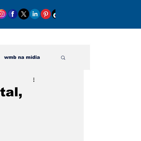
wmb na mídia
al
tal,