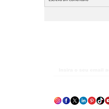
WMB Marketing Digital
desembarca na Itália e
amplia atuação na
Europa
Receba nossas atu