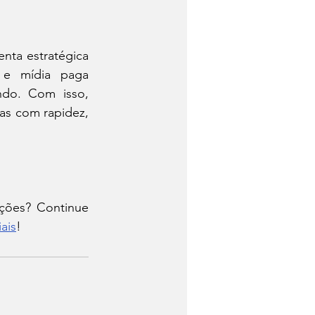
nta estratégica 
e mídia paga 
do. Com isso, 
s com rapidez, 
ções? Continue 
ais
!