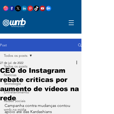
Post
Todos os posts
27 de jul. de 2022
Todos os posts
CEO do Instagram
Notícias
rebate críticas por
Tecnologia
aumento de vídeos na
Entretenimento
rede
Redes Sociais
Campanha contra mudanças contou 
wmb na mídia
apoio até das Kardashians