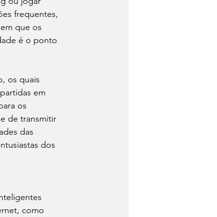
ng ou jogar 
ões frequentes, 
 em que os 
dade é o ponto 
, os quais 
 partidas em 
para os 
e de transmitir 
dades das 
ntusiastas dos 
nteligentes 
rnet, como 