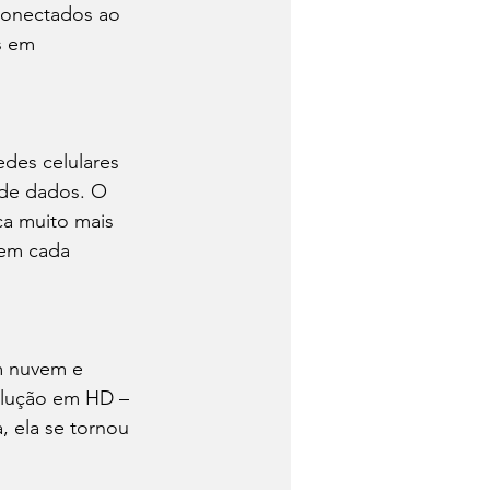
 conectados ao 
s em 
des celulares 
 de dados. O 
ca muito mais 
 em cada 
m nuvem e 
olução em HD – 
, ela se tornou 