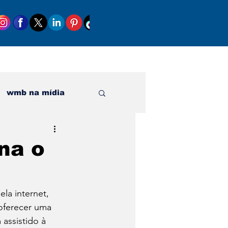
wmb na mídia
al
na o
la internet, 
oferecer uma 
assistido à 