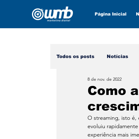
Página Inicial
N
Todos os posts
Notícias
8 de nov. de 2022
Marketing Digital
Nova
Como a 
cresci
O streaming, isto é,
evoluiu rapidamente 
experiência mais ime