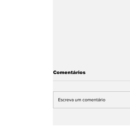
Comentários
Escreva um comentário
A nova busca já
começou: sua empresa
está preparada?