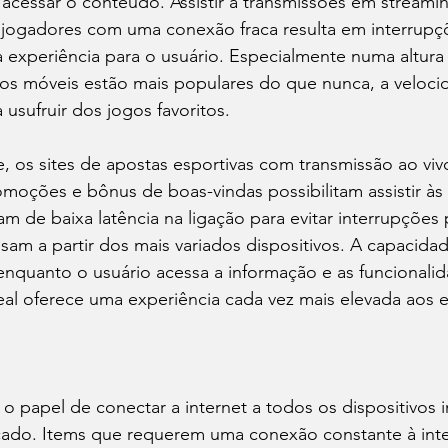
 acessar o conteúdo. Assistir a transmissões em streami
s jogadores com uma conexão fraca resulta em interrupç
 experiência para o usuário. Especialmente numa altura
vos móveis estão mais populares do que nunca, a veloci
 usufruir dos jogos favoritos.
 os sites de apostas esportivas com transmissão ao vivo
moções e bônus de boas-vindas possibilitam assistir às
am de baixa latência na ligação para evitar interrupções 
sam a partir dos mais variados dispositivos. A capacidad
enquanto o usuário acessa a informação e as funcionali
al oferece uma experiência cada vez mais elevada aos e
o papel de conectar a internet a todos os dispositivos i
ado. Items que requerem uma conexão constante à inte