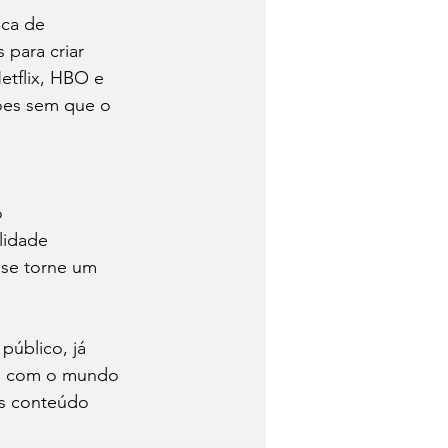
ica de 
para criar 
tflix, HBO e 
ões sem que o 
 
lidade 
se torne um 
público, já 
ão com o mundo 
is conteúdo 