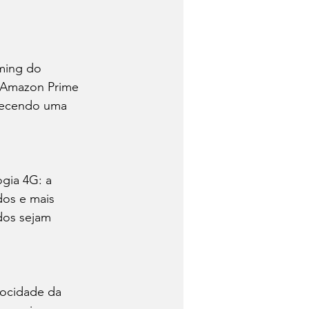
ming do 
 Amazon Prime 
lecendo uma 
gia 4G: a 
dos e mais 
dos sejam 
locidade da 