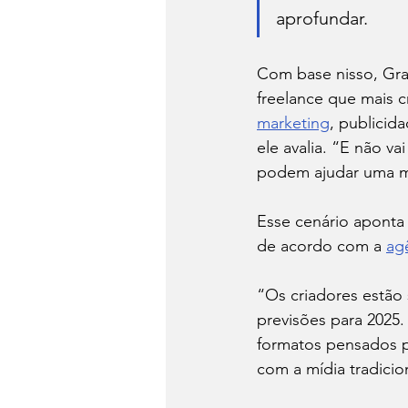
aprofundar.
Com base nisso, Grad
freelance que mais 
marketing
, publicid
ele avalia. “E não va
podem ajudar uma m
Esse cenário aponta 
de acordo com a 
ag
“Os criadores estão
previsões para 2025.
formatos pensados pa
com a mídia tradicio