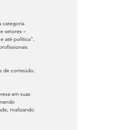
 categoria 
e setores – 
 até política”, 
rofissionais 
es de conteúdo, 
presa em suas 
rmando 
e, rivalizando 