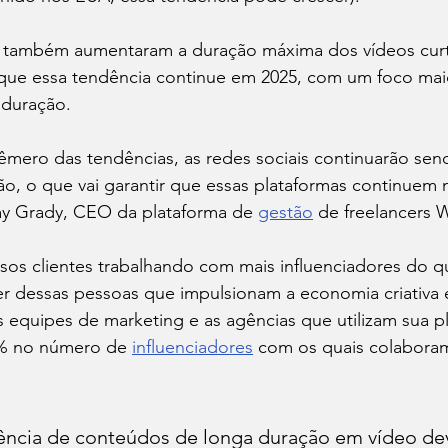
também aumentaram a duração máxima dos vídeos curto
 que essa tendência continue em 2025, com um foco mai
 duração.
êmero das tendências, as redes sociais continuarão sen
ção, o que vai garantir que essas plataformas continuem 
Ray Grady, CEO da plataforma de 
gestão
 de freelancers 
os clientes trabalhando com mais influenciadores do q
r dessas pessoas que impulsionam a economia criativa 
As equipes de marketing e as agências que utilizam sua p
% no número de 
influenciadores
 com os quais colabora
ência de conteúdos de longa duração em vídeo dev