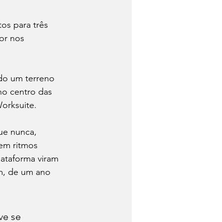
s para três 
or nos 
do um terreno 
no centro das 
Worksuite.
ue nunca, 
em ritmos 
lataforma viram 
m, de um ano 
e se 