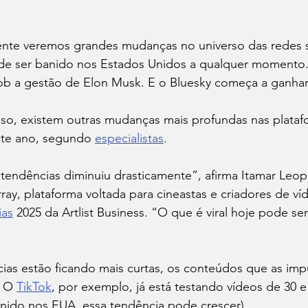
nte veremos grandes mudanças no universo das redes s
o de ser banido nos Estados Unidos a qualquer momento.
ob a gestão de Elon Musk. E o Bluesky começa a ganhar
sso, existem outras mudanças mais profundas nas plataf
te ano, segundo 
especialistas
.
 tendências diminuiu drasticamente”, afirma Itamar Leopo
rray, plataforma voltada para cineastas e criadores de ví
ias
 2025 da Artlist Business. “O que é viral hoje pode se
ias estão ficando mais curtas, os conteúdos que as imp
 O 
TikTok
, por exemplo, já está testando vídeos de 30 e
anido nos EUA, essa tendência pode crescer).