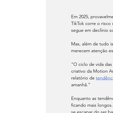
Em 2025, provavelme
TikTok corre o risc
segue em declínio s
Mas, além de tudo i
merecem atenção es
“O ciclo de vida das
criativo da Motion A
relatório de 
tendênc
amanhã.”
Enquanto as tendênc
ficando mais longos.
se escapar do ser b