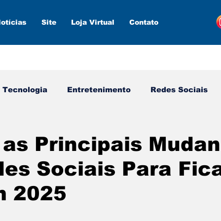
otícias
Site
Loja Virtual
Contato
Tecnologia
Entretenimento
Redes Sociais
s ferramentas
Estratégias
Inteligência Artifici
 as Principais Muda
es Sociais Para Fic
m 2025