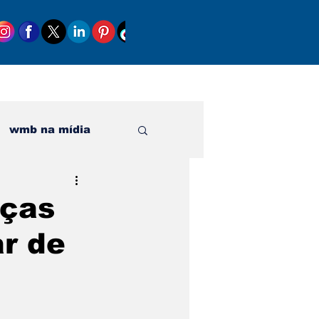
wmb na mídia
al
nças
ar de