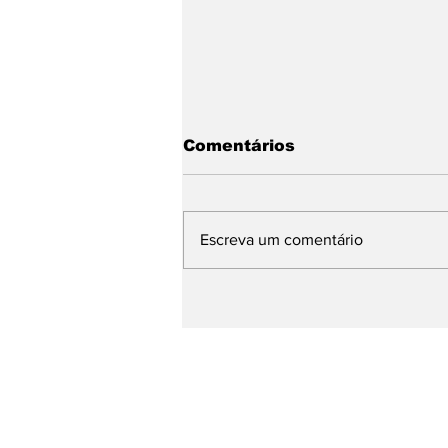
Comentários
Escreva um comentário
WMB Marketing Digital
desembarca na Itália e
amplia atuação na
Europa
Receba nossas atu