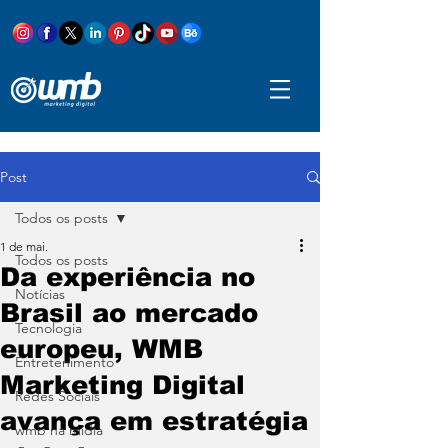
Post
Todos os posts
1 de mai.
Todos os posts
Da experiência no
Notícias
Brasil ao mercado
Tecnologia
europeu, WMB
Entretenimento
Marketing Digital
Redes Sociais
avança em estratégia
wmb na mídia