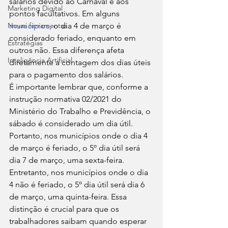
salários devido ao Carnaval e aos 
Marketing Digital
pontos facultativos. Em alguns 
Novas ferramentas
municípios
, o dia 4 de março é 
considerado feriado, enquanto em 
Estratégias
outros não. Essa diferença afeta 
Inteligência Artificial
diretamente a contagem dos dias úteis 
para o pagamento dos salários.
É importante lembrar que, conforme a 
instrução normativa 02/2021 do 
Ministério do Trabalho e Previdência, o 
sábado é considerado um dia útil. 
Portanto, nos municípios onde o dia 4 
de março é feriado, o 5º dia útil será 
dia 7 de março, uma sexta-feira. 
Entretanto, nos municípios onde o dia 
4 não é feriado, o 5º dia útil será dia 6 
de março, uma quinta-feira. Essa 
distinção é crucial para que os 
trabalhadores saibam quando esperar 