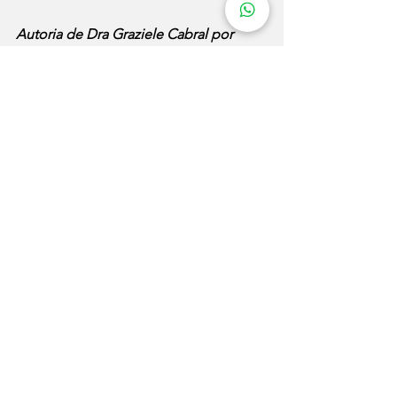
Autoria de Dra Graziele Cabral por 
WMB Marketing Digital
Quer conhecer mais sobre as rotinas 
trabalhistas e a Justiça do Trabalho?
Clique aqui
 para me acompanhar 
através do portal e acesse minhas 
redes sociais
blog
Carnaval
salário
direitos
Notícias
Ver tudo
Posts recentes