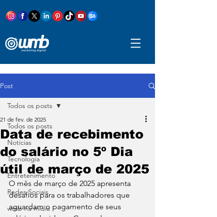
Post
Todos os posts
21 de fev. de 2025
Todos os posts
Data de recebimento
Notícias
do salário no 5º Dia
Tecnologia
útil de março de 2025
Entretenimento
O mês de março de 2025 apresenta 
Redes Sociais
desafios para os trabalhadores que 
aguardam o pagamento de seus 
wmb na mídia