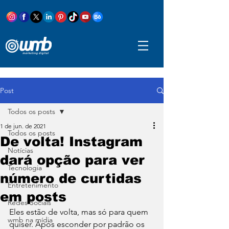
Post
Todos os posts
1 de jun. de 2021
Todos os posts
De volta! Instagram
Notícias
dará opção para ver
Tecnologia
número de curtidas
Entretenimento
em posts
Redes Sociais
Eles estão de volta, mas só para quem 
wmb na mídia
quiser. Após esconder por padrão os 