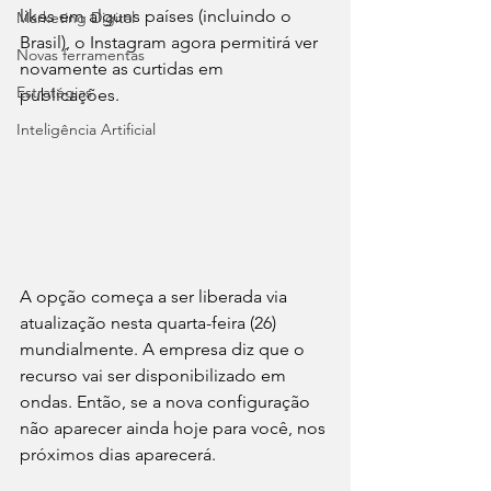
likes em alguns países (incluindo o 
Marketing Digital
Brasil), o Instagram agora permitirá ver 
Novas ferramentas
novamente as curtidas em 
Estratégias
publicações. 
Inteligência Artificial
A opção começa a ser liberada via 
atualização nesta quarta-feira (26) 
mundialmente. A empresa diz que o 
recurso vai ser disponibilizado em 
ondas. Então, se a nova configuração 
não aparecer ainda hoje para você, nos 
próximos dias aparecerá.