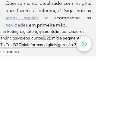
Quer se manter atualizado com insights 
que fazem a diferença? Siga nossas 
redes sociais
 e acompanhe as 
novidades
 em primeira mão.
marketing digital
engajamento
influenciadores
anúncios
vídeos curtos
B2B
mídia segmentada
TikTok
B2C
plataformas digitais
geração Z
millennials
Notícias
Marketing Digital
Estratégias
Ver tudo
Posts recentes