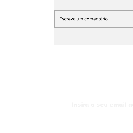
Escreva um comentário
WMB Marketing Digital
desembarca na Itália e
amplia atuação na
Europa
Receba nossas atu