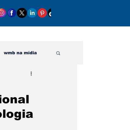
wmb na mídia
al
ional
logia