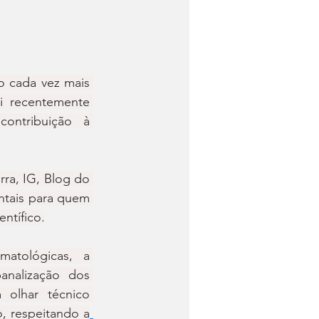
 cada vez mais 
i recentemente 
ontribuição à 
a, IG, Blog do 
tais para quem 
ntífico.
atológicas, a 
nalização dos 
olhar técnico 
o, respeitando a