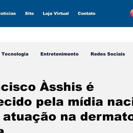
otícias
Site
Loja Virtual
Contato
Tecnologia
Entretenimento
Redes Sociais
s ferramentas
Estratégias
Inteligência Artifici
ncisco Àsshis é
cido pela mídia nac
 atuação na dermato
a