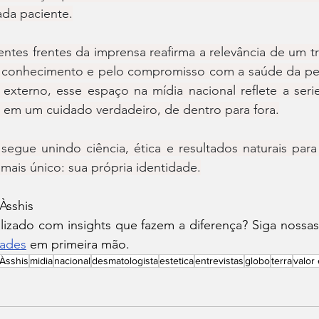
ada paciente.
ntes frentes da imprensa reafirma a relevância de um t
o conhecimento e pelo compromisso com a saúde da pel
xterno, esse espaço na mídia nacional reflete a ser
a em um cuidado verdadeiro, de dentro para fora.
 segue unindo ciência, ética e resultados naturais para 
ais único: sua própria identidade.
 Àsshis
lizado com insights que fazem a diferença? Siga nossas
dades
 em primeira mão.
 Àsshis
midia
nacional
desmatologista
estetica
entrevistas
globo
terra
valor