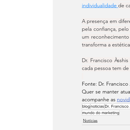
individualidade 
de c
A presença em difere
pela confiança, pel
um reconhecimento e
transforma a estétic
Dr. Francisco Àsshis
cada pessoa tem de m
Fonte: 
Dr. Francisco
Quer se manter atua
acompanhe as 
novi
blog
noticias
Dr. Francisco
mundo do marketing
Notícias