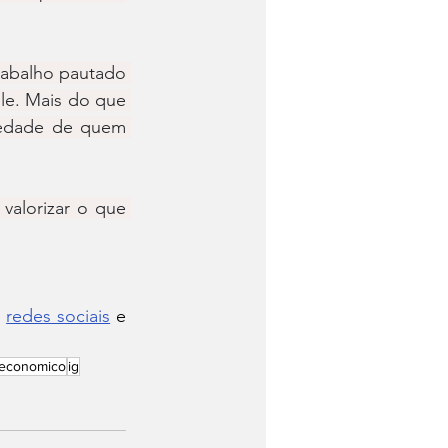
rabalho pautado 
e. Mais do que 
iedade de quem 
valorizar o que 
 
redes sociais
 e 
 economico
ig