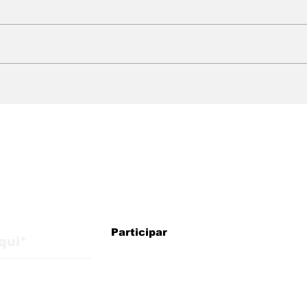
WMB Marketing Digital:
Mud
agência brasileira na
Wha
Itália com estratégias
res
para crescimento
usu
internacional
atu
faze
alizações do blog
Participar