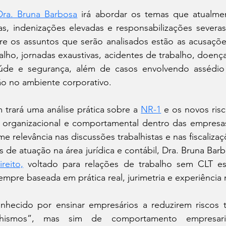
Dra. Bruna Barbosa
 irá abordar os temas que atualme
tas, indenizações elevadas e responsabilizações severa
re os assuntos que serão analisados estão as acusaçõe
lho, jornadas exaustivas, acidentes de trabalho, doença
aúde e segurança, além de casos envolvendo assédio 
ão no ambiente corporativo.
trará uma análise prática sobre a 
NR-1
 e os novos risc
 organizacional e comportamental dentro das empresa
relevância nas discussões trabalhistas e nas fiscalizaç
de atuação na área jurídica e contábil, Dra. Bruna Barb
reito,
 voltado para relações de trabalho sem CLT es
empre baseada em prática real, jurimetria e experiência n
nhecido por ensinar empresários a reduzirem riscos tr
ismos”, mas sim de comportamento empresarial 