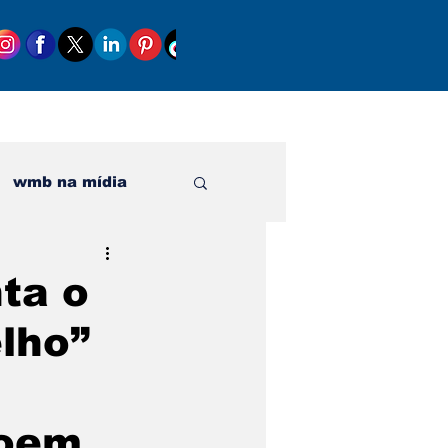
wmb na mídia
al
ta o
lho”
roem