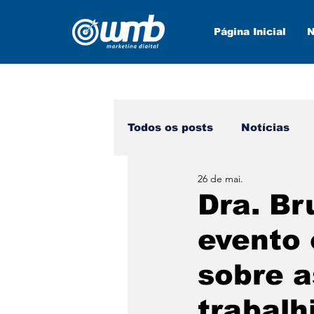
Página Inicial
N
Todos os posts
Notícias
26 de mai.
Marketing Digital
Nova
Dra. Br
evento 
sobre 
trabalh