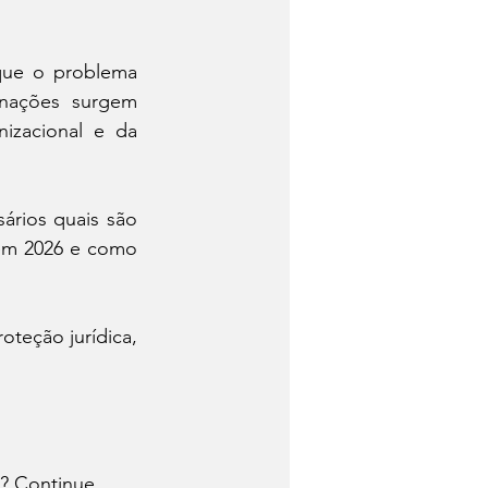
que o problema 
nações surgem 
izacional e da 
rios quais são 
 em 2026 e como 
teção jurídica, 
s? Continue 