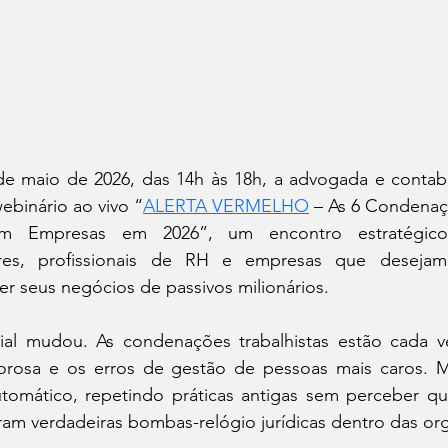
e maio de 2026, das 14h às 18h, a advogada e contabili
webinário ao vivo “
ALERTA VERMELHO
 – As 6 Condenaçõ
m Empresas em 2026”, um encontro estratégico 
res, profissionais de RH e empresas que desejam r
ger seus negócios de passivos milionários.
al mudou. As condenações trabalhistas estão cada vez
igorosa e os erros de gestão de pessoas mais caros. M
omático, repetindo práticas antigas sem perceber qu
ram verdadeiras bombas-relógio jurídicas dentro das or