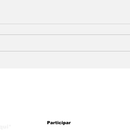
WMB Marketing Digital:
Mud
agência brasileira na
Wha
Itália com estratégias
res
para crescimento
usu
internacional
atu
faze
alizações do blog
Participar