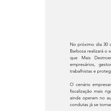
No próximo dia 30 d
Barbosa realizará o 
que Mais Destroe
empresários, gesto
trabalhistas e prote
O cenário empresari
fiscalização mais r
ainda operam no aut
condutas já se torna