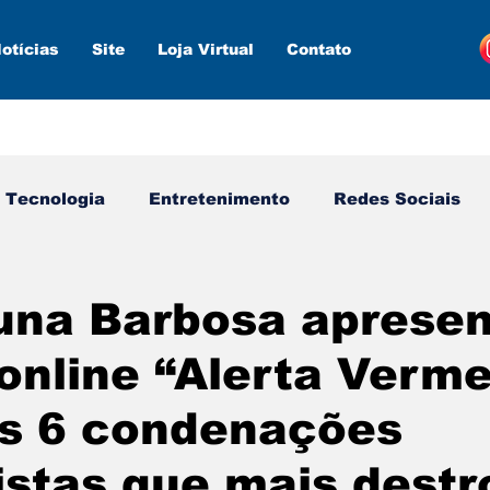
otícias
Site
Loja Virtual
Contato
Tecnologia
Entretenimento
Redes Sociais
s ferramentas
Estratégias
Inteligência Artifici
una Barbosa apresen
online “Alerta Verme
as 6 condenações
istas que mais dest