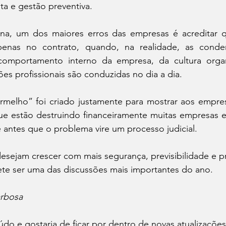
a e gestão preventiva.
na, um dos maiores erros das empresas é acreditar 
apenas no contrato, quando, na realidade, as conde
comportamento interno da empresa, da cultura organ
es profissionais são conduzidas no dia a dia.
rmelho” foi criado justamente para mostrar aos empresá
s que estão destruindo financeiramente muitas empresas
 antes que o problema vire um processo judicial.
sejam crescer com mais segurança, previsibilidade e pro
te ser uma das discussões mais importantes do ano.
arbosa
do e gostaria de ficar por dentro de novas atualizaçõe