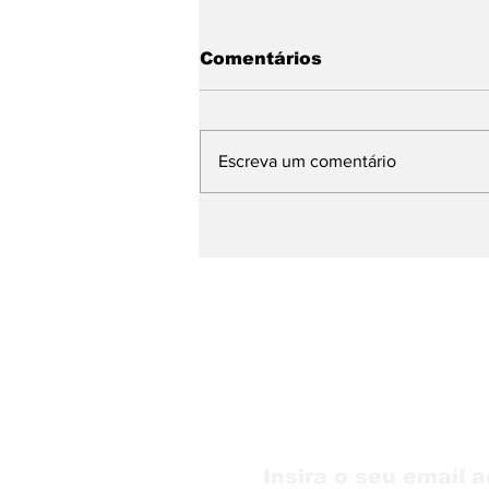
Comentários
Escreva um comentário
WMB Marketing Digital
desembarca na Itália e
amplia atuação na
Europa
Receba nossas atu