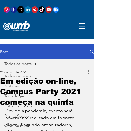
Post
Todos os posts
21 de jul. de 2021
Todos os posts
Em edição on-line,
Notícias
Campus Party 2021
Tecnologia
começa na quinta
Entretenimento
Devido à pandemia, evento será 
Redes Sociais
novamente realizado em formato 
digital. Segundo organizadores, 
wmb na mídia