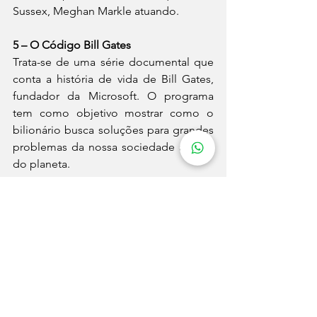
Sussex, Meghan Markle atuando.
5 – O Código Bill Gates
Trata-se de uma série documental que 
conta a história de vida de Bill Gates, 
fundador da Microsoft. O programa 
tem como objetivo mostrar como o 
bilionário busca soluções para grandes 
problemas da nossa sociedade atual e 
do planeta.
Fonte: Jornal Contábil 
mídia
usuários
netflix
séries
Entretenimento
Ver tudo
Posts recentes