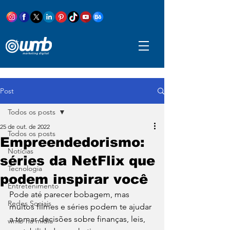
Post
Todos os posts
25 de out. de 2022
Todos os posts
Empreendedorismo:
Notícias
séries da NetFlix que
Tecnologia
podem inspirar você
Entretenimento
Pode até parecer bobagem, mas 
Redes Sociais
muitos filmes e séries podem te ajudar 
a tomar decisões sobre finanças, leis, 
wmb na mídia