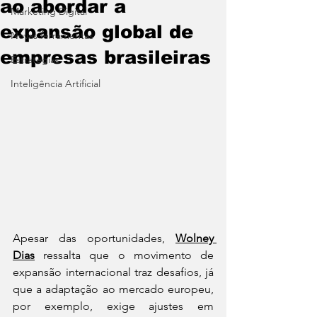
ao abordar a
Marketing Digital
expansão global de
Novas ferramentas
empresas brasileiras
Estratégias
Inteligência Artificial
Apesar das oportunidades, 
Wolney 
Dias
 ressalta que o movimento de 
expansão internacional traz desafios, já 
que a adaptação ao mercado europeu, 
por exemplo, exige ajustes em 