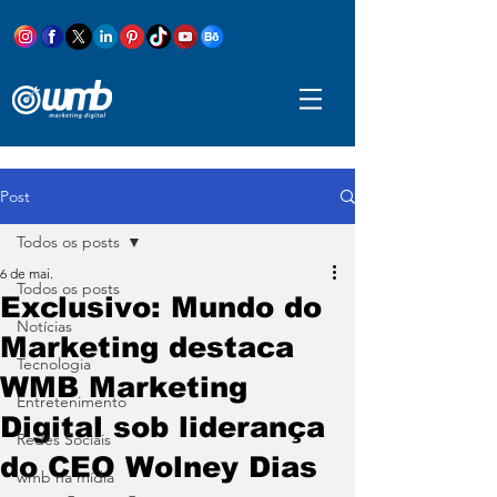
Post
Todos os posts
6 de mai.
Todos os posts
Exclusivo: Mundo do
Notícias
Marketing destaca
Tecnologia
WMB Marketing
Entretenimento
Digital sob liderança
Redes Sociais
do CEO Wolney Dias
wmb na mídia