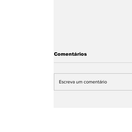
Comentários
Escreva um comentário
WMB Marketing Digital
desembarca na Itália e
amplia atuação na
Europa