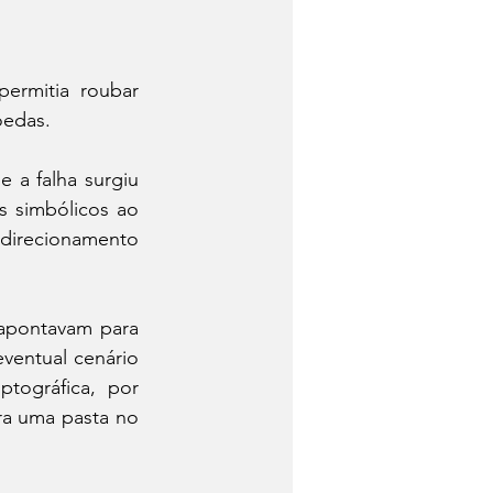
rmitia roubar 
oedas.
 a falha surgiu 
 simbólicos ao 
edirecionamento 
 apontavam para 
ventual cenário 
tográfica, por 
ra uma pasta no 