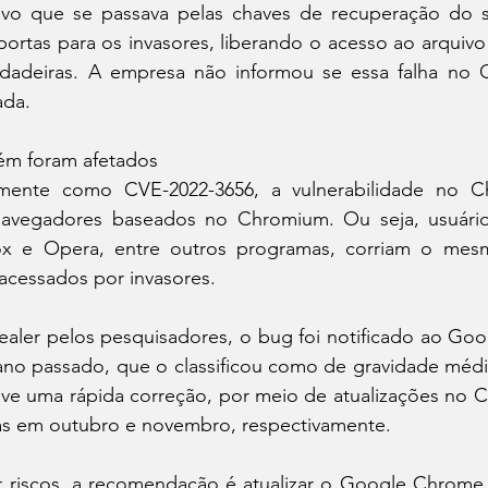
vo que se passava pelas chaves de recuperação do ser
portas para os invasores, liberando o acesso ao arquivo 
erdadeiras. A empresa não informou se essa falha no
ada.
ém foram afetados
camente como CVE-2022-3656, a vulnerabilidade no 
navegadores baseados no Chromium. Ou seja, usuário
fox e Opera, entre outros programas, corriam o mesm
acessados por invasores.
aler pelos pesquisadores, o bug foi notificado ao Goog
ano passado, que o classificou como de gravidade média
ve uma rápida correção, por meio de atualizações no C
as em outubro e novembro, respectivamente.
er riscos, a recomendação é atualizar o Google Chrome 