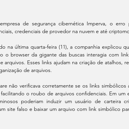
presa de segurança cibernética Imperva, o erro pe
nciais, credenciais de provedor na nuvem e até criptom
do na última quarta-feira (11), a companhia explicou que
 o browser da gigante das buscas interagia com links
 e arquivos. Esses links ajudam na criação de atalhos, r
ganização de arquivos.
are não verificava corretamente se os links simbólicos
, facilitando o roubo de arquivos confidenciais. Em um e
minosos poderiam induzir um usuário de carteira crip
m site falso e baixar um arquivo com link simbólico pa