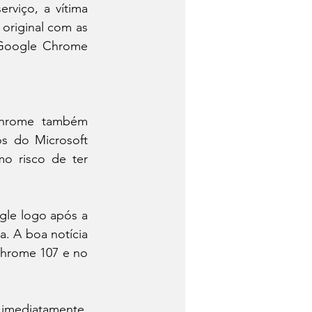
viço, a vítima 
original com as 
 Google Chrome 
Chrome também 
s do Microsoft 
o risco de ter 
le logo após a 
. A boa notícia 
hrome 107 e no 
imediatamente, 