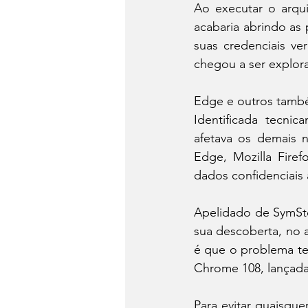
Ao executar o arqui
acabaria abrindo as 
suas credenciais v
chegou a ser explor
Edge e outros tamb
Identificada tecni
afetava os demais 
Edge, Mozilla Fire
dados confidenciais 
Apelidado de SymSte
sua descoberta, no 
é que o problema te
Chrome 108, lançad
Para evitar quaisqu