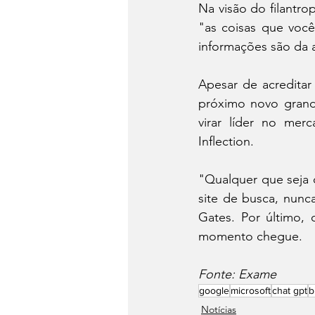
Na visão do filantro
"as coisas que você
informações são da a
Apesar de acredita
próximo novo grand
virar líder no mer
Inflection.
"Qualquer que seja 
site de busca, nunca
Gates. Por último, 
momento chegue.
Fonte: Exame
google
microsoft
chat gpt
b
Notícias