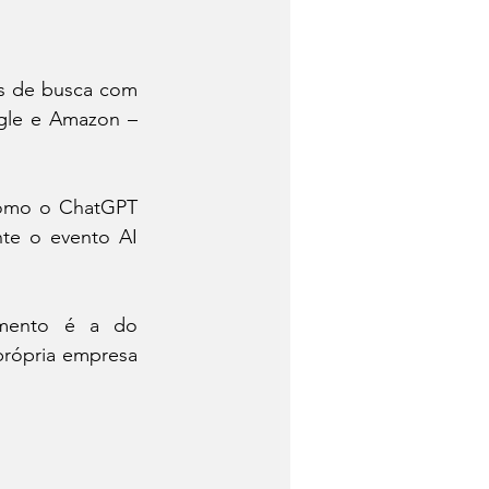
s de busca com 
ogle e Amazon – 
como o ChatGPT 
te o evento AI 
mento é a do 
própria empresa 