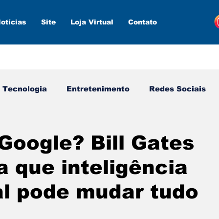
otícias
Site
Loja Virtual
Contato
Tecnologia
Entretenimento
Redes Sociais
s ferramentas
Estratégias
Inteligência Artifici
Google? Bill Gates
a que inteligência
ial pode mudar tudo