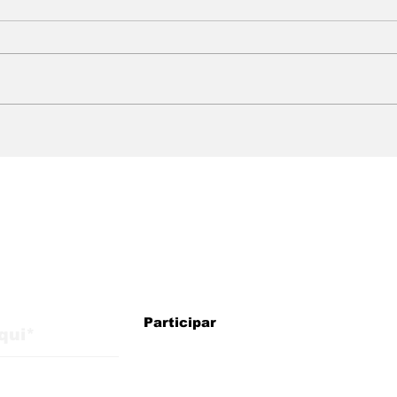
WMB Marketing Digital:
Mud
agência brasileira na
Wha
Itália com estratégias
res
para crescimento
usu
internacional
atu
faze
alizações do blog
Participar