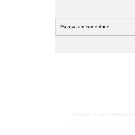
Escreva um comentário
WMB Marketing Digital
desembarca na Itália e
amplia atuação na
Europa
Receba nossas atu