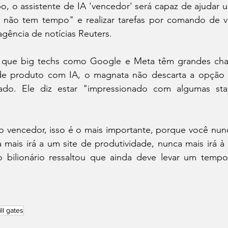
po, o assistente de IA 'vencedor' será capaz de ajudar u
 não tem tempo" e realizar tarefas por comando de vo
gência de notícias Reuters.
r que big techs como Google e Meta têm grandes chan
e produto com IA, o magnata não descarta a opção d
cado. Ele diz estar "impressionado com algumas sta
o vencedor, isso é o mais importante, porque você nunc
 mais irá a um site de produtividade, nunca mais irá à
o bilionário ressaltou que ainda deve levar um tempo
ill gates