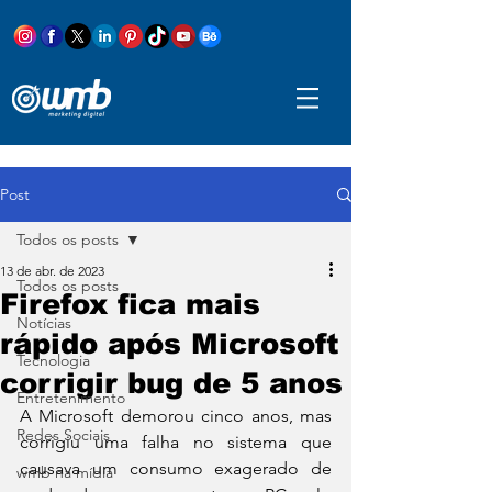
Post
Todos os posts
13 de abr. de 2023
Todos os posts
Firefox fica mais
Notícias
rápido após Microsoft
Tecnologia
corrigir bug de 5 anos
Entretenimento
A Microsoft demorou cinco anos, mas 
Redes Sociais
corrigiu uma falha no sistema que 
causava um consumo exagerado de 
wmb na mídia