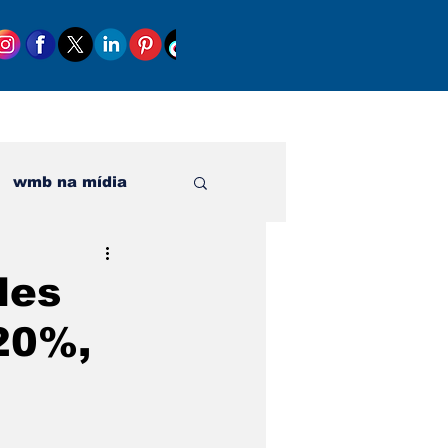
wmb na mídia
al
des
20%,