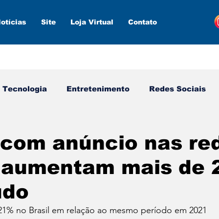
otícias
Site
Loja Virtual
Contato
Tecnologia
Entretenimento
Redes Sociais
s ferramentas
Estratégias
Inteligência Artifici
 com anúncio nas re
s aumentam mais de 
udo
21% no Brasil em relação ao mesmo período em 2021