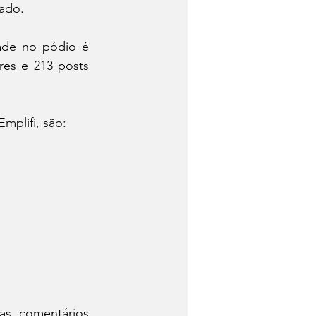
ado.
ade no pódio é 
es e 213 posts 
mplifi, são:
s, comentários 