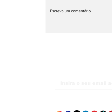
Escreva um comentário
WMB Marketing Digital
desembarca na Itália e
amplia atuação na
Europa
Receba nossas atu