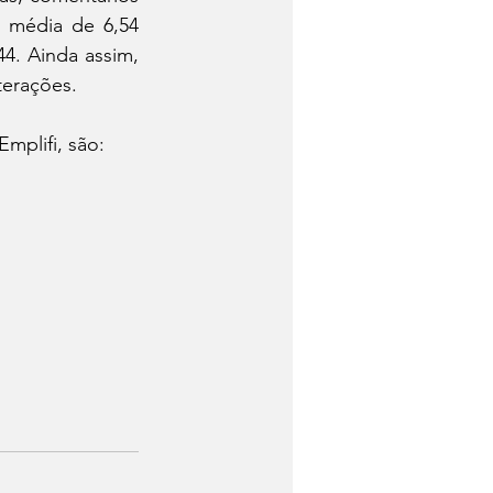
 média de 6,54 
4. Ainda assim, 
terações.
mplifi, são: