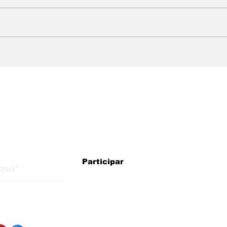
WMB Marketing Digital:
WMB
agência brasileira na
cheg
Itália com estratégias
exp
para crescimento
mer
internacional
alizações do blog
Participar