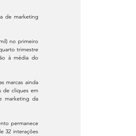
a de marketing 
l) no primeiro 
uarto trimestre 
ão à média do 
s marcas ainda 
de cliques em 
e marketing da 
ento permanece 
 32 interações 