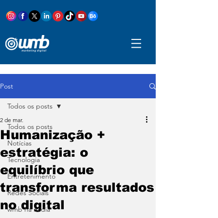
Post
Todos os posts
2 de mar.
Todos os posts
Humanização +
Notícias
estratégia: o
Tecnologia
equilíbrio que
Entretenimento
transforma resultados
Redes Sociais
no digital
wmb na mídia