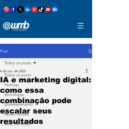
Post
Todos os posts
4 de jun. de 2025
Todos os posts
IA e marketing digital:
Notícias
como essa
Tecnologia
combinação pode
Entretenimento
escalar seus
Redes Sociais
resultados
wmb na mídia