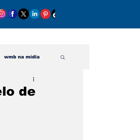
wmb na mídia
al
elo de