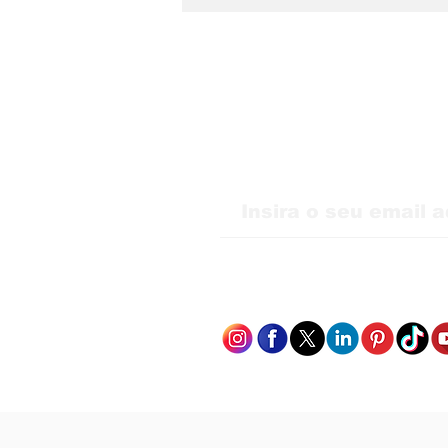
Receba nossas atu
WMB Marketing Digital
desembarca na Itália e
amplia atuação na
Europa