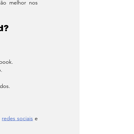
ão melhor nos 
d?
ebook.
.
ados.
 
redes sociais
 e 