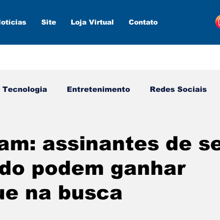
otícias
Site
Loja Virtual
Contato
Tecnologia
Entretenimento
Redes Sociais
s ferramentas
Estratégias
Inteligência Artifici
am: assinantes de s
ado podem ganhar
ue na busca