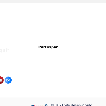
alizações do blog
WMB Marketing Digital:
A n
Participar
agência brasileira na
com
Itália com estratégias
est
para crescimento
internacional
©
2021 Site desenvolvido