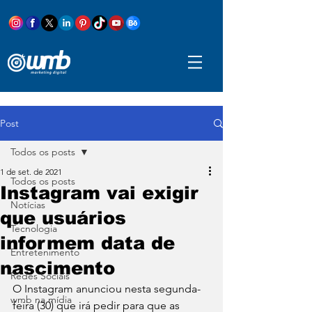
Post
Todos os posts
1 de set. de 2021
Todos os posts
Instagram vai exigir
Notícias
que usuários
Tecnologia
informem data de
Entretenimento
nascimento
Redes Sociais
O Instagram anunciou nesta segunda-
wmb na mídia
feira (30) que irá pedir para que as 