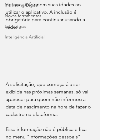
pessoas informem suas idades ao 
Marketing Digital
utilizar o aplicativo. A inclusão é 
Novas ferramentas
obrigatória para continuar usando a 
Estratégias
rede.
Inteligência Artificial
A solicitação, que começará a ser 
exibida nas próximas semanas, só vai 
aparecer para quem não informou a 
data de nascimento na hora de fazer o 
cadastro na plataforma.
Essa informação não é pública e fica 
no menu "informações pessoais" 