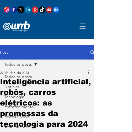
Post
Todos os posts
27 de dez. de 2023
Todos os posts
Inteligência artificial,
Notícias
robôs, carros
Tecnologia
elétricos: as
Entretenimento
promessas da
Redes Sociais
tecnologia para 2024
wmb na mídia