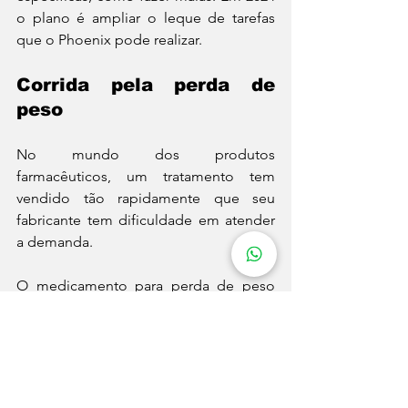
o plano é ampliar o leque de tarefas 
que o Phoenix pode realizar.
Corrida pela perda de 
peso
No mundo dos produtos 
farmacêuticos, um tratamento tem 
vendido tão rapidamente que seu 
fabricante tem dificuldade em atender 
a demanda.
O medicamento para perda de peso 
semaglutida, comercializado sob a 
marca Wegovy, tem sido um enorme 
sucesso, chegando a tornar sua 
proprietária, a farmacêutica Novo 
Nordisk, a empresa mais valiosa da 