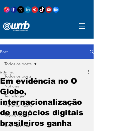
Post
Todos os posts
6 de mai.
Todos os posts
Em evidência no O
Notícias
Globo,
Tecnologia
internacionalização
Entretenimento
de negócios digitais
Redes Sociais
brasileiros ganha
wmb na mídia