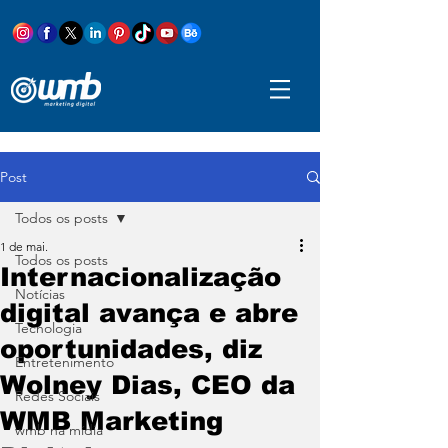
Post
Todos os posts
1 de mai.
Todos os posts
Internacionalização
Notícias
digital avança e abre
Tecnologia
oportunidades, diz
Entretenimento
Wolney Dias, CEO da
Redes Sociais
WMB Marketing
wmb na mídia