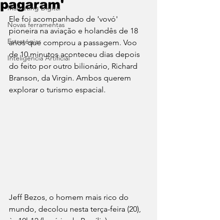
pagaram'
Marketing Digital
Ele foi acompanhado de 'vovó' 
Novas ferramentas
pioneira na aviação e holandês de 18 
Estratégias
anos que comprou a passagem. Voo 
de 10 minutos aconteceu dias depois 
Inteligência Artificial
do feito por outro bilionário, Richard 
Branson, da Virgin. Ambos querem 
explorar o turismo espacial.
Jeff Bezos, o homem mais rico do 
mundo, decolou nesta terça-feira (20), 