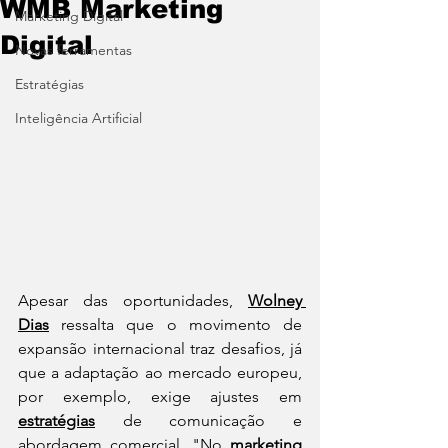
WMB Marketing
Marketing Digital
Digital
Novas ferramentas
Estratégias
Inteligência Artificial
Apesar das oportunidades, 
Wolney 
Dias
 ressalta que o movimento de 
expansão internacional traz desafios, já 
que a adaptação ao mercado europeu, 
por exemplo, exige ajustes em 
estratégias
 de comunicação e 
abordagem comercial. "No 
marketing 