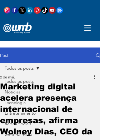
Post
Todos os posts
2 de mai.
Todos os posts
Marketing digital
Notícias
acelera presença
Tecnologia
internacional de
Entretenimento
empresas, afirma
Redes Sociais
Wolney Dias, CEO da
wmb na mídia