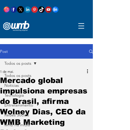
Post
Todos os posts
1 de mai.
Todos os posts
Mercado global
Notícias
impulsiona empresas
Tecnologia
do Brasil, afirma
Entretenimento
Wolney Dias, CEO da
Redes Sociais
WMB Marketing
wmb na mídia